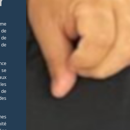
ume
 de
 de
e de
nce
 se
aux
 les
 de
des
mes
ité