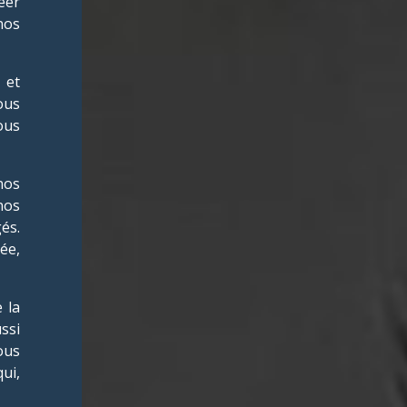
réer
nos
 et
ous
ous
nos
nos
és.
ée,
 la
ussi
ous
ui,